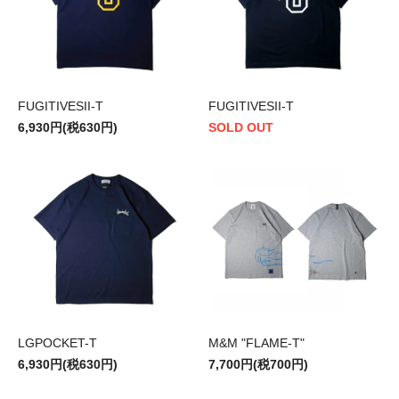
FUGITIVESII-T
FUGITIVESII-T
6,930円(税630円)
SOLD OUT
LGPOCKET-T
M&M "FLAME-T"
6,930円(税630円)
7,700円(税700円)