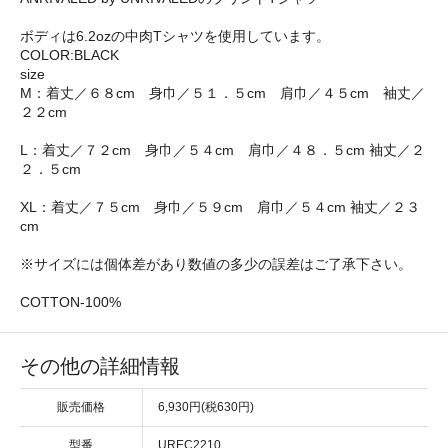
ボディは6.2ozの中肉Tシャツを使用しています。
COLOR:BLACK
size
M：着丈／６８cm 身巾／５１．５cm 肩巾／４５cm 袖丈／
２２cm
L：着丈／７２cm 身巾／５４cm 肩巾／４８．５cm 袖丈／２
２．５cm
XL：着丈／７５cm 身巾／５９cm 肩巾／５４cm 袖丈／２３
cm
※サイズには個体差があり数値の多少の誤差はご了承下さい。
COTTON-100%
その他の詳細情報
販売価格
6,930円(税630円)
型番
UREC2210