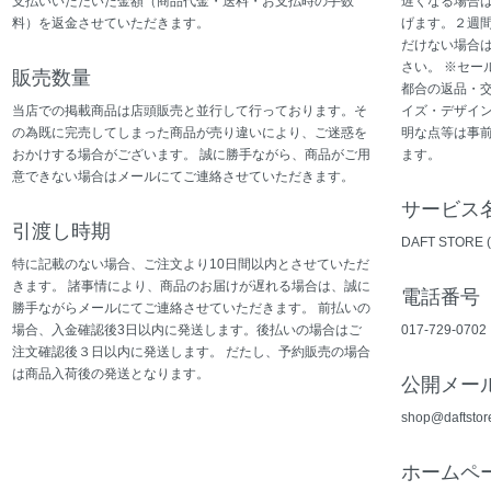
支払いいただいた金額（商品代金・送料・お支払時の手数
遅くなる場合
料）を返金させていただきます。
げます。２週
だけない場合
さい。 ※セー
販売数量
都合の返品・
当店での掲載商品は店頭販売と並行して行っております。そ
イズ・デザイン
の為既に完売してしまった商品が売り違いにより、ご迷惑を
明な点等は事
おかけする場合がございます。 誠に勝手ながら、商品がご用
ます。
意できない場合はメールにてご連絡させていただきます。
サービス
引渡し時期
DAFT STOR
特に記載のない場合、ご注文より10日間以内とさせていただ
きます。 諸事情により、商品のお届けが遅れる場合は、誠に
電話番号
勝手ながらメールにてご連絡させていただきます。 前払いの
場合、入金確認後3日以内に発送します。後払いの場合はご
017-729-0702
注文確認後３日以内に発送します。 だたし、予約販売の場合
は商品入荷後の発送となります。
公開メー
shop@daftstor
ホームペ