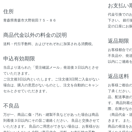
お支払い
住所
代金引換での
青森県青森市大野前田７５－８６
下さい。 銀行
定の口座にお
商品代金以外の料金の説明
返品期限
送料・代引手数料、およびそれぞれに加算される消費税。
お客様都合で
不良品や、発
申込有効期限
以内にご連絡
当店より送られた「受注確認メール」発送後３日以内とさせ
ていただきます。
返品送料
ご注文後3日以内といたします。ご注文後3日間ご入金がない
場合は、購入の意思がないものとし、注文を自動的にキャン
お客様ご都合
セルとさせていただきます。
了承ください。
品、配送事故
す。 商品到着
不良品
際、在庫がな
万が一、商品に傷・汚れ・縫製不良などがあった場合は商品
（商品代金・
到着後３日以内にその旨ご連絡ください。 良品と交換させて
きます。 また
いただきます。 良品のご用意ができない場合は、お客様がお
商品の発送を