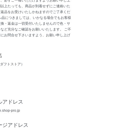
は、必ずご一報いただけますようお願い申し上
間以上たっても、商品が到着せずにご連絡いた
は返品をお受けいたしかねますのでご了承くだ
ル品につきましては、いかなる場合でもお客様
交換・返金は一切受付いたしませんので色・サ
など充分なご確認をお願いいたします。 ご不
前にお問合せ下さいますよう、お願い申し上げ
名
E (ダフトストア）
ルアドレス
e.shop-pro.jp
ージアドレス