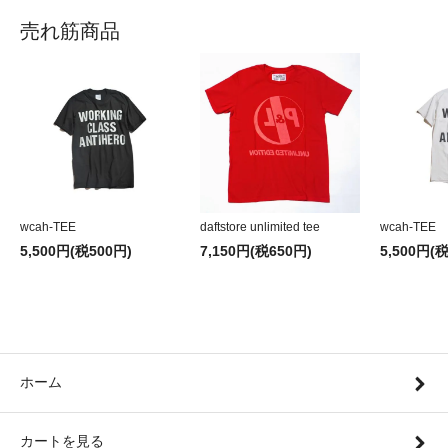
売れ筋商品
wcah-TEE
daftstore unlimited tee
wcah-TEE
5,500円(税500円)
7,150円(税650円)
5,500円(
ホーム
カートを見る