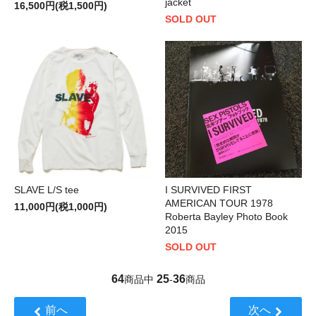
jacket
16,500円(税1,500円)
SOLD OUT
SLAVE L/S tee
I SURVIVED FIRST
AMERICAN TOUR 1978
11,000円(税1,000円)
Roberta Bayley Photo Book
2015
SOLD OUT
64
25
36
商品中
-
商品
前へ
次へ