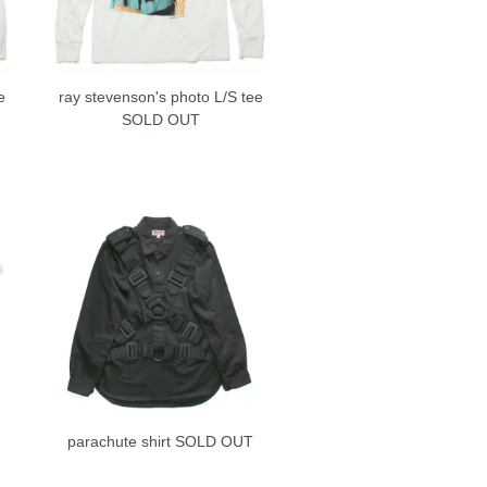
e
ray stevenson's photo L/S tee
SOLD OUT
parachute shirt
SOLD OUT