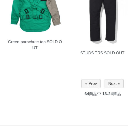
Green parachute top
SOLD O
UT
STUDS TRS
SOLD OUT
« Prev
Next »
64
商品中
13-24
商品