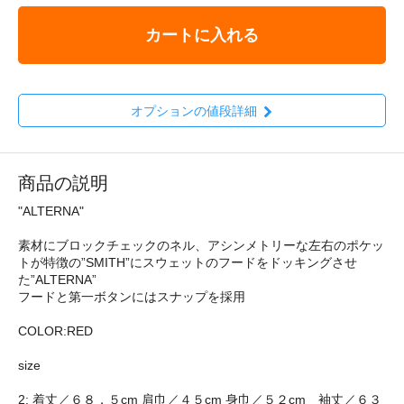
カートに入れる
オプションの値段詳細
商品の説明
"ALTERNA"
素材にブロックチェックのネル、アシンメトリーな左右のポケッ
トが特徴の”SMITH”にスウェットのフードをドッキングさせ
た”ALTERNA”
フードと第一ボタンにはスナップを採用
COLOR:RED
size
2: 着丈／６８．５cm 肩巾／４５cm 身巾／５２cm 袖丈／６３