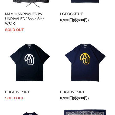
M&M × ANRIVALED by
LGPOCKET-T
UNRIVALED "Basic Star-
6,930円(税630円)
WBJK"
SOLD OUT
FUGITIVESII-T
FUGITIVESII-T
SOLD OUT
6,930円(税630円)